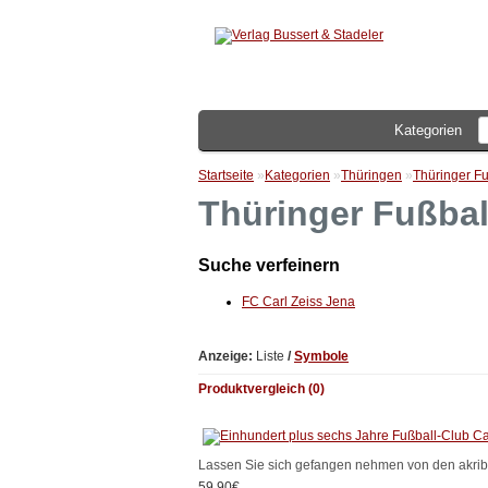
Kategorien
Startseite
»
Kategorien
»
Thüringen
»
Thüringer Fu
Thüringer Fußbal
Suche verfeinern
FC Carl Zeiss Jena
Anzeige:
Liste
/
Symbole
Produktvergleich (0)
Lassen Sie sich gefangen nehmen von den akribi
59,90€