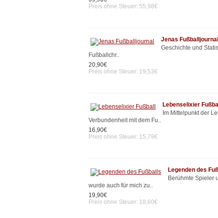
Preis ohne Steuer: 55,98€
Jenas Fußballjourna
Geschichte und Statis
Fußballchr..
20,90€
Preis ohne Steuer: 19,53€
Lebenselixier Fußba
Im Mittelpunkt der L
Verbundenheit mit dem Fu..
16,90€
Preis ohne Steuer: 15,79€
Legenden des Fuß
Berühmte Spieler 
wurde auch für mich zu..
19,90€
Preis ohne Steuer: 18,60€