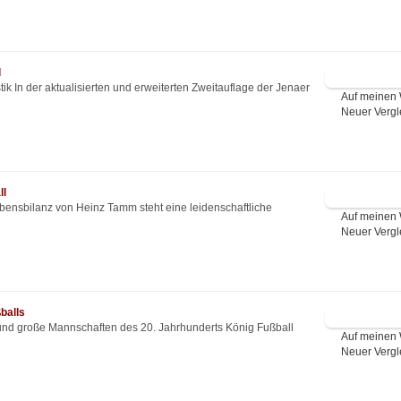
l
tik In der aktualisierten und erweiterten Zweitauflage der Jenaer
Auf meinen 
Neuer Vergl
ll
ebensbilanz von Heinz Tamm steht eine leidenschaftliche
Auf meinen 
Neuer Vergl
balls
und große Mannschaften des 20. Jahrhunderts König Fußball
Auf meinen 
Neuer Vergl