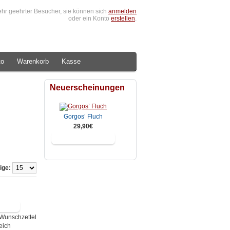
hr geehrter Besucher, sie können sich
anmelden
oder ein Konto
erstellen
.
to
Warenkorb
Kasse
Neuerscheinungen
Gorgos’ Fluch
29,90€
ige:
Wunschzettel
eich