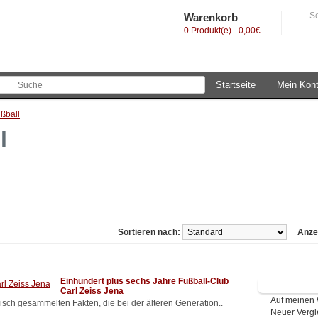
Se
Warenkorb
0 Produkt(e) - 0,00€
Startseite
Mein Kon
ßball
l
Sortieren nach:
Anze
Einhundert plus sechs Jahre Fußball-Club
Carl Zeiss Jena
Auf meinen 
sch gesammelten Fakten, die bei der älteren Generation..
Neuer Vergl