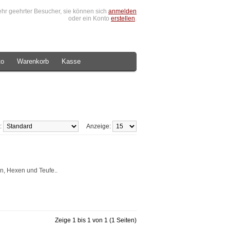
hr geehrter Besucher, sie können sich
anmelden
oder ein Konto
erstellen
.
to
Warenkorb
Kasse
h:
Anzeige:
n, Hexen und Teufe..
Zeige 1 bis 1 von 1 (1 Seiten)