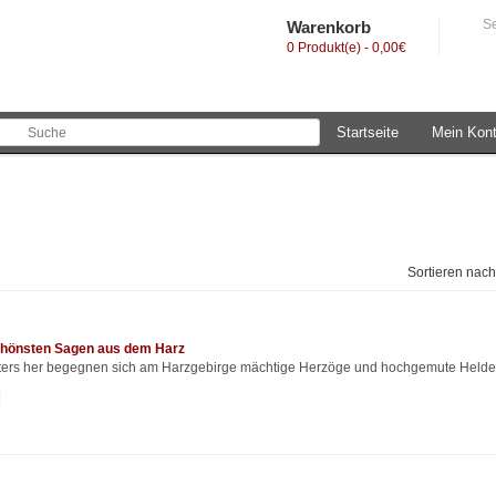
Se
Warenkorb
0 Produkt(e) - 0,00€
Startseite
Mein Kon
Sortieren nac
chönsten Sagen aus dem Harz
lters her begegnen sich am Harzgebirge mächtige Herzöge und hochgemute Helde