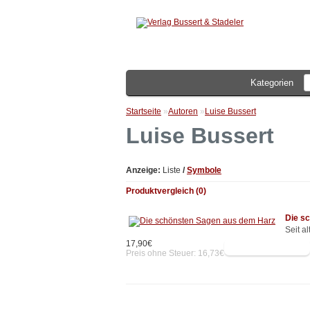
Kategorien
Startseite
»
Autoren
»
Luise Bussert
Luise Bussert
Anzeige:
Liste
/
Symbole
Produktvergleich (0)
Die s
Seit a
17,90€
Preis ohne Steuer: 16,73€