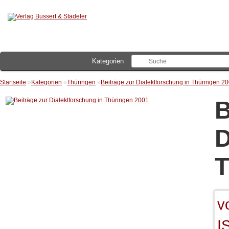
Kategorien
Startseite
»
Kategorien
»
Thüringen
»
Beiträge zur Dialektforschung in Thüringen 2
B
D
T
v
I