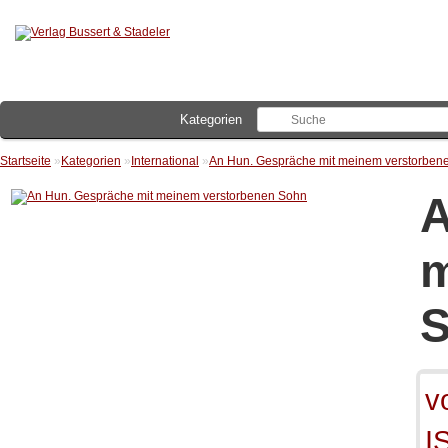
Kategorien
Startseite
»
Kategorien
»
International
»
An Hun. Gespräche mit meinem verstorben
A
m
v
I