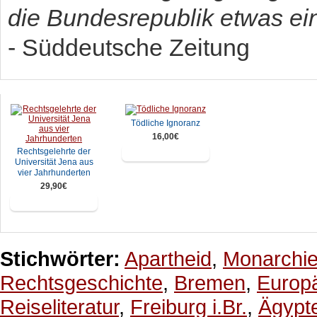
die Bundesrepublik etwas ei
- Süddeutsche Zeitung
Tödliche Ignoranz
16,00€
Rechtsgelehrte der
In den Warenkorb
Universität Jena aus
vier Jahrhunderten
29,90€
In den Warenkorb
Stichwörter:
Apartheid
,
Monarchi
Rechtsgeschichte
,
Bremen
,
Europ
Reiseliteratur
,
Freiburg i.Br.
,
Ägypt