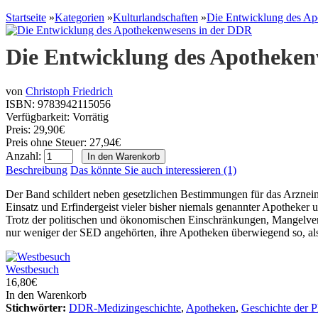
Startseite
»
Kategorien
»
Kulturlandschaften
»
Die Entwicklung des A
Die Entwicklung des Apotheken
von
Christoph Friedrich
ISBN:
9783942115056
Verfügbarkeit:
Vorrätig
Preis: 29,90€
Preis ohne Steuer: 27,94€
Anzahl:
Beschreibung
Das könnte Sie auch interessieren (1)
Der Band schildert neben gesetzlichen Bestimmungen für das Arzneim
Einsatz und Erfindergeist vieler bisher niemals genannter Apotheker u
Trotz der politischen und ökonomischen Einschränkungen, Mangelverwal
nur weniger der SED angehörten, ihre Apotheken überwiegend so, als 
Westbesuch
16,80€
In den Warenkorb
Stichwörter:
DDR-Medizingeschichte
,
Apotheken
,
Geschichte der 