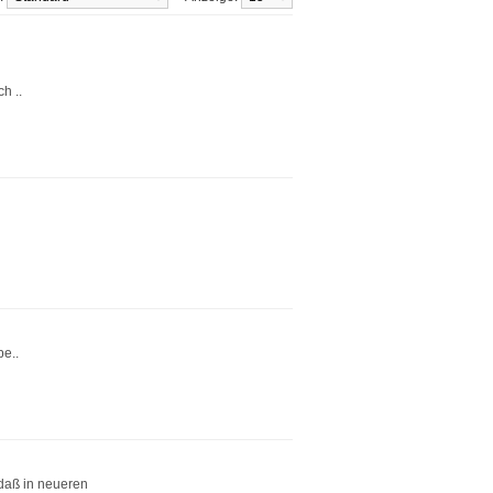
h ..
be..
 daß in neueren