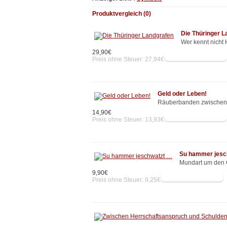
Produktvergleich (0)
Die Thüringer L
Wer kennt nicht 
29,90€
Preis ohne Steuer: 27,94€
Geld oder Leben!
Räuberbanden zwischen Ha
14,90€
Preis ohne Steuer: 13,93€
Su hammer jesc
Mundart um den G
9,90€
Preis ohne Steuer: 9,25€