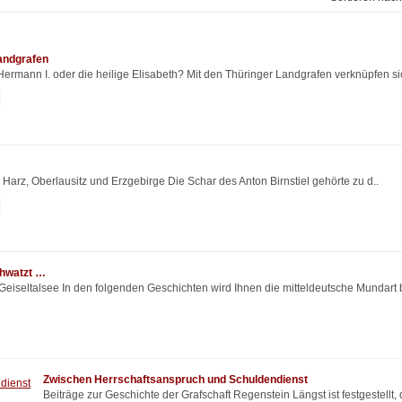
andgrafen
Hermann I. oder die heilige Elisabeth? Mit den Thüringer Landgrafen verknüpfen sic
rz, Oberlausitz und Erzgebirge Die Schar des Anton Birnstiel gehörte zu d..
hwatzt …
eiseltalsee In den folgenden Geschichten wird Ihnen die mitteldeutsche Mundart 
Zwischen Herrschaftsanspruch und Schuldendienst
Beiträge zur Geschichte der Grafschaft Regenstein Längst ist festgestellt,