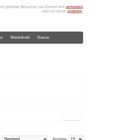
hr geehrter Besucher, sie können sich
anmelden
oder ein Konto
erstellen
.
to
Warenkorb
Kasse
h:
Anzeige: