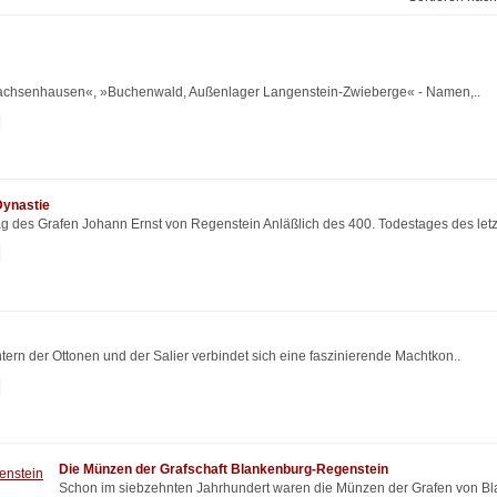
»Sachsenhausen«, »Buchenwald, Außenlager Langenstein-Zwieberge« - Namen,..
Dynastie
g des Grafen Johann Ernst von Regenstein Anläßlich des 400. Todestages des letzt
ern der Ottonen und der Salier verbindet sich eine faszinierende Machtkon..
Die Münzen der Grafschaft Blankenburg-Regenstein
Schon im siebzehnten Jahrhundert waren die Münzen der Grafen von B