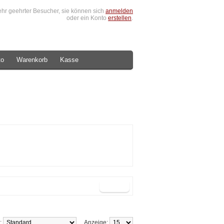
hr geehrter Besucher, sie können sich
anmelden
oder ein Konto
erstellen
.
to
Warenkorb
Kasse
h:
Anzeige: