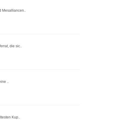
 Mesalliancen..
rat, die sic..
ine ..
testen Kup..